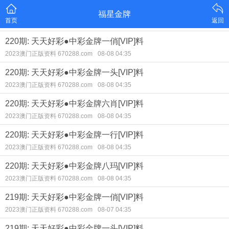
福星金牌
首页
返回
220期: 天天好彩●中彩金牌一俏[VIP]料
2023澳门正版资料 670288.com
08-08 04:35
220期: 天天好彩●中彩金牌一头[VIP]料
2023澳门正版资料 670288.com
08-08 04:35
220期: 天天好彩●中彩金牌六肖[VIP]料
2023澳门正版资料 670288.com
08-08 04:35
220期: 天天好彩●中彩金牌一行[VIP]料
2023澳门正版资料 670288.com
08-08 04:35
220期: 天天好彩●中彩金牌八玛[VIP]料
2023澳门正版资料 670288.com
08-08 04:35
219期: 天天好彩●中彩金牌一俏[VIP]料
2023澳门正版资料 670288.com
08-07 04:35
219期: 天天好彩●中彩金牌一头[VIP]料