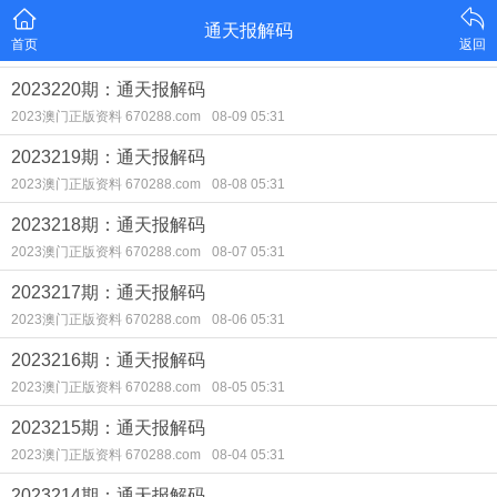
通天报解码
首页
返回
2023220期：通天报解码
2023澳门正版资料 670288.com
08-09 05:31
2023219期：通天报解码
2023澳门正版资料 670288.com
08-08 05:31
2023218期：通天报解码
2023澳门正版资料 670288.com
08-07 05:31
2023217期：通天报解码
2023澳门正版资料 670288.com
08-06 05:31
2023216期：通天报解码
2023澳门正版资料 670288.com
08-05 05:31
2023215期：通天报解码
2023澳门正版资料 670288.com
08-04 05:31
2023214期：通天报解码