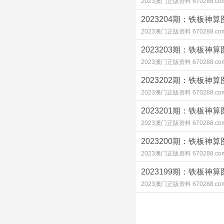
2023澳门正版资料 670288.co
2023204期：铁板神算
2023澳门正版资料 670288.co
2023203期：铁板神算
2023澳门正版资料 670288.co
2023202期：铁板神算
2023澳门正版资料 670288.co
2023201期：铁板神算
2023澳门正版资料 670288.co
2023200期：铁板神算
2023澳门正版资料 670288.co
2023199期：铁板神算
2023澳门正版资料 670288.co