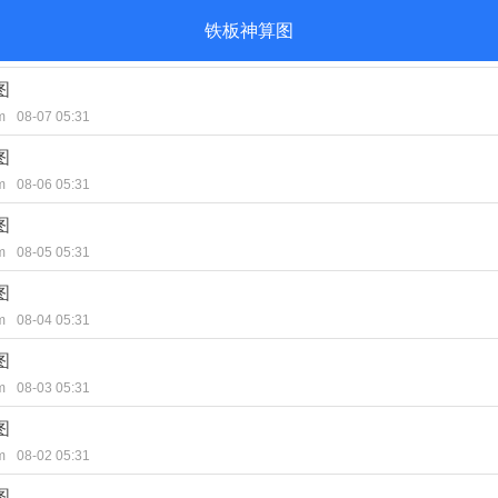
铁板神算图
图
m
08-07 05:31
图
m
08-06 05:31
图
m
08-05 05:31
图
m
08-04 05:31
图
m
08-03 05:31
图
m
08-02 05:31
图