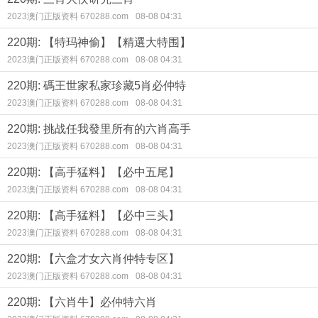
2023澳门正版资料 670288.com
08-08 04:31
220期: 【特玛神偷】【精選大特围】
2023澳门正版资料 670288.com
08-08 04:31
220期: 碼王世家私家珍藏5肖必仲特
2023澳门正版资料 670288.com
08-08 04:31
220期: 挑战任我發里所有的六肖高手
2023澳门正版资料 670288.com
08-08 04:31
220期: 【高手猛料】【必中五尾】
2023澳门正版资料 670288.com
08-08 04:31
220期: 【高手猛料】【必中三头】
2023澳门正版资料 670288.com
08-08 04:31
220期: 【六盒才女六肖仲特专区】
2023澳门正版资料 670288.com
08-08 04:31
220期: 【六肖牛】必仲特六肖