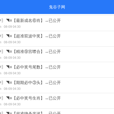
鬼谷子网
子必中〗◥≡【最新成名⑥肖】→已公开
m
08-09 04:30
子必中〗◥≡【超准双波中奖】→已公开
m
08-09 04:30
子必中〗◥≡【精准⑨宫噤合】→已公开
m
08-09 04:30
子必中〗◥≡【必中奖号尾数】→已公开
m
08-09 04:30
子必中〗◥≡【期期必中③头】→已公开
m
08-09 04:30
子必中〗◥≡【必中奖号生肖】→已公开
m
08-09 04:30
子必中〗◥≡【超准绝杀半波】→已公开