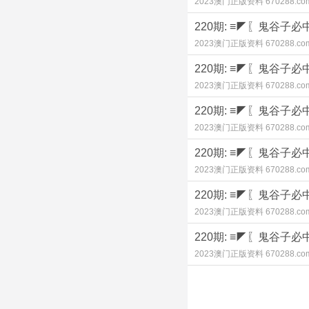
2023澳门正版资料 670288.co
220期: ≡◤〖鬼谷
2023澳门正版资料 670288.co
220期: ≡◤〖鬼谷
2023澳门正版资料 670288.co
220期: ≡◤〖鬼谷
2023澳门正版资料 670288.co
220期: ≡◤〖鬼谷
2023澳门正版资料 670288.co
220期: ≡◤〖鬼谷
2023澳门正版资料 670288.co
220期: ≡◤〖鬼谷
2023澳门正版资料 670288.co